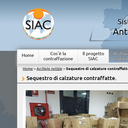
Si
Ant
Cos'è la
Il progetto
Archivi
Home
contraffazione
SIAC
notizi
Home
>
Archivio notizie
>
Sequestro di calzature contraffatt
Sequestro di calzature contraffatte.