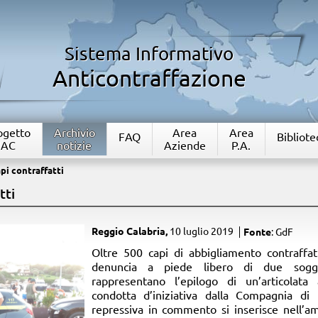
Sistema Informativo
Anticontraffazione
rogetto
Archivio
Area
Area
FAQ
Bibliote
IAC
notizie
Aziende
P.A.
pi contraffatti
tti
Reggio Calabria,
10 luglio 2019
Fonte
: GdF
​Oltre 500 capi di abbigliamento contraffat
denuncia a piede libero di due sogget
rappresentano l’epilogo di un’articolata a
condotta d’iniziativa dalla Compagnia di 
repressiva in commento si inserisce nell’a