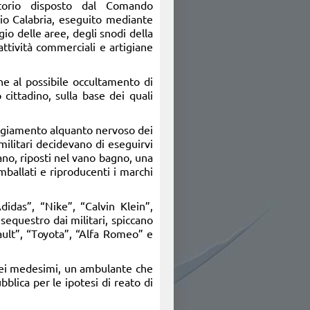
ritorio disposto dal Comando
gio Calabria, eseguito mediante
gio delle aree, degli snodi della
attività commerciali e artigiane
ine al possibile occultamento di
 cittadino, sulla base dei quali
teggiamento alquanto nervoso dei
militari decidevano di eseguirvi
vano, riposti nel vano bagno, una
imballati e riproducenti i marchi
didas”, “Nike”, “Calvin Klein”,
sequestro dai militari, spiccano
nault”, “Toyota”, “Alfa Romeo” e
o dei medesimi, un ambulante che
blica per le ipotesi di reato di