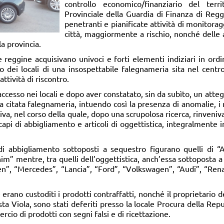
controllo economico/finanziario del ter
Provinciale della Guardia di Finanza di Reg
penetranti e pianificate attività di monitorag
città, maggiormente a rischio, nonché delle 
la provincia.
e reggine acquisivano univoci e forti elementi indiziari in ord
no dei locali di una insospettabile falegnameria sita nel centro
ttività di riscontro.
 accesso nei locali e dopo aver constatato, sin da subìto, un at
la citata falegnameria, intuendo così la presenza di anomalie, i 
tiva, nel corso della quale, dopo una scrupolosa ricerca, rinveni
 capi di abbigliamento e articoli di oggettistica, integralmente 
di abbigliamento sottoposti a sequestro figurano quelli di “A
m” mentre, tra quelli dell’oggettistica, anch’essa sottoposta a 
troen”, “Mercedes”, “Lancia”, “Ford”, “Volkswagen”, “Audi”, “Re
e erano custoditi i prodotti contraffatti, nonché il proprietari
 Viola, sono stati deferiti presso la locale Procura della Repub
cio di prodotti con segni falsi e di ricettazione.