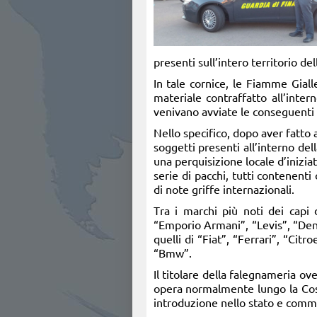
presenti sull’intero territorio del
In tale cornice, le Fiamme Giall
materiale contraffatto all’inter
venivano avviate le conseguenti a
Nello specifico, dopo aver fatto
soggetti presenti all’interno del
una perquisizione locale d’inizia
serie di pacchi, tutti contenenti
di note griffe internazionali.
Tra i marchi più noti dei capi 
“Emporio Armani”, “Levis”, “Deni
quelli di “Fiat”, “Ferrari”, “Ci
“Bmw”.
Il titolare della falegnameria ov
opera normalmente lungo la Costa
introduzione nello stato e commer