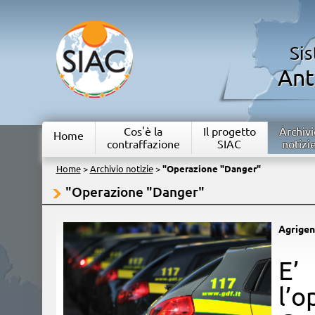
Si
Ant
Cos'è la
Il progetto
Archivi
Home
contraffazione
SIAC
notizi
Home
>
Archivio notizie
>
"Operazione "Danger"
"Operazione "Danger"
Agrigen
​E
l’o