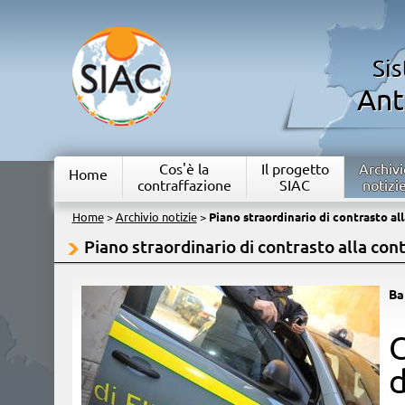
Si
Ant
Cos'è la
Il progetto
Archivi
Home
contraffazione
SIAC
notizi
Home
>
Archivio notizie
>
Piano straordinario di contrasto al
Piano straordinario di contrasto alla con
Ba
​
d