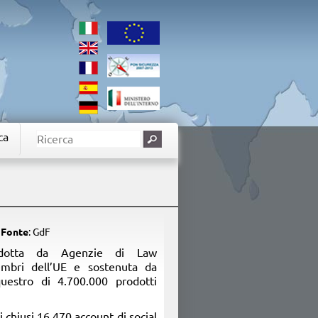
ca
Fonte
: GdF
ondotta da Agenzie di Law
mbri dell’UE e sostenuta da
estro di 4.700.000 prodotti
 chiusi 16.470 account di social