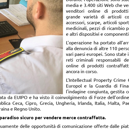
media e 3.400 siti Web che ven
venditori online di prodott
grande varietà di articoli co
accessori, scarpe, articoli sport
medicinali, pezzi di ricambio p
e altri dispositivi e componenti
L’operazione ha portato all’ar
alla denuncia di altre 110 pers
vari paesi europei. Sono state
reti criminali responsabili d
online di prodotti contraffa
ancora in corso.
L’Intellectual Property Crime 
Europol e la Guardia di Fina
l'indagine congiunta, gestita 
ziata da EUIPO e ha visto il coinvolgimento di Forze dell’ordine
blica Ceca, Cipro, Grecia, Ungheria, Irlanda, Italia, Malta, Pa
raina e Regno Unito.
 paradiso sicuro per vendere merce contraffatta.
nuamente delle opportunità di comunicazione offerte dalle piat