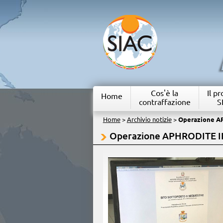
Cos'è la
Il p
Home
contraffazione
S
Home
>
Archivio notizie
>
Operazione A
Operazione APHRODITE I