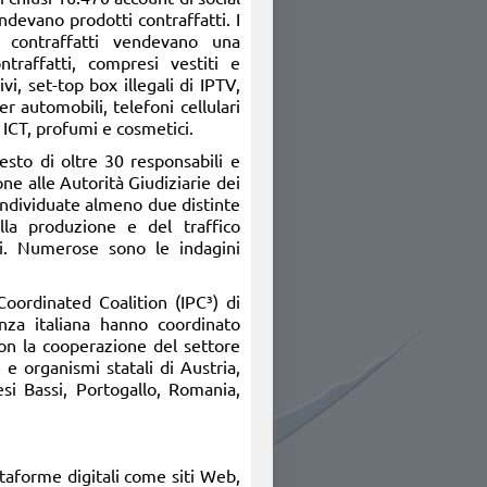
devano prodotti contraffatti. I
i contraffatti vendevano una
ntraffatti, compresi vestiti e
ivi, set-top box illegali di IPTV,
er automobili, telefoni cellulari
 ICT, profumi e cosmetici.
resto di oltre 30 responsabili e
one alle Autorità Giudiziarie dei
 individuate almeno due distinte
ella produzione e del traffico
tti. Numerose sono le indagini
Coordinated Coalition (IPC³) di
nza italiana hanno coordinato
con la cooperazione del settore
 e organismi statali di Austria,
esi Bassi, Portogallo, Romania,
taforme digitali come siti Web,