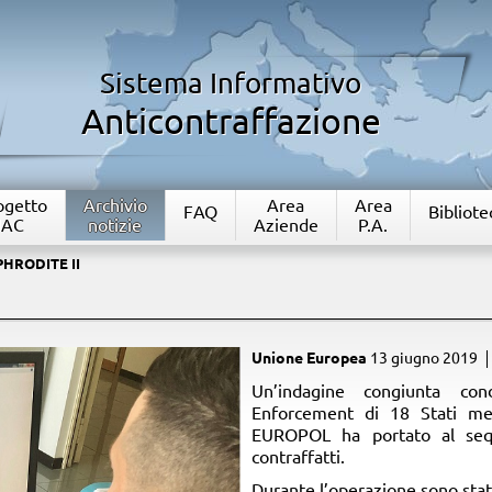
Sistema Informativo
Anticontraffazione
rogetto
Archivio
Area
Area
FAQ
Bibliote
IAC
notizie
Aziende
P.A.
PHRODITE II
I
Unione Europea
13 giugno 2019
​Un’indagine congiunta c
Enforcement di 18 Stati me
EUROPOL ha portato al sequ
contraffatti.
Durante l’operazione sono stati