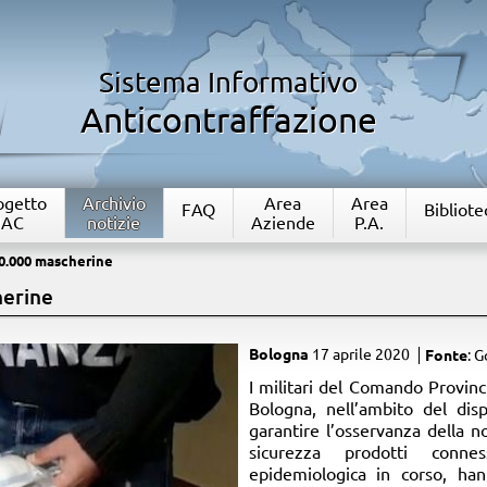
Sistema Informativo
Anticontraffazione
rogetto
Archivio
Area
Area
FAQ
Bibliote
IAC
notizie
Aziende
P.A.
0.000 mascherine
herine
Bologna
17 aprile 2020
Fonte
: 
​I militari del Comando Provinc
Bologna, nell’ambito del disp
garantire l’osservanza della n
sicurezza prodotti conn
epidemiologica in corso, ha