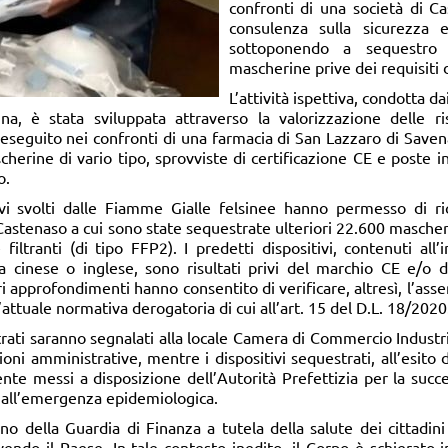
confronti di una società di Ca
consulenza sulla sicurezza 
sottoponendo a sequestro 
mascherine prive dei requisiti 
L’attività ispettiva, condotta da
na, è stata sviluppata attraverso la valorizzazione delle r
o eseguito nei confronti di una farmacia di San Lazzaro di Save
erine di vario tipo, sprovviste di certificazione CE e poste i
o.
vi svolti dalle Fiamme Gialle felsinee hanno permesso di ricos
 Castenaso a cui sono state sequestrate ulteriori 22.600 mascher
iltranti (di tipo FFP2). I predetti dispositivi, contenuti all’
a cinese o inglese, sono risultati privi del marchio CE e/o d
ri approfondimenti hanno consentito di verificare, altresì, l’ass
’attuale normativa derogatoria di cui all’art. 15 del D.L. 18/2020
strati saranno segnalati alla locale Camera di Commercio Industr
ioni amministrative, mentre i dispositivi sequestrati, all’esito
te messi a disposizione dell’Autorità Prefettizia per la succe
o all’emergenza epidemiologica.
no della Guardia di Finanza a tutela della salute dei cittadin