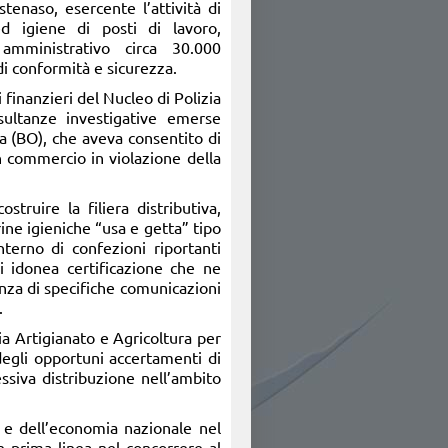
stenaso, esercente l’attività di
ed igiene di posti di lavoro,
amministrativo circa 30.000
di conformità e sicurezza.
i finanzieri del Nucleo di Polizia
isultanze investigative emerse
na (BO), che aveva consentito di
n commercio in violazione della
truire la filiera distributiva,
ine igieniche “usa e getta” tipo
interno di confezioni riportanti
i idonea certificazione che ne
enza di specifiche comunicazioni
.
ia Artigianato e Agricoltura per
 degli opportuni accertamenti di
ssiva distribuzione nell’ambito
i e dell’economia nazionale nel