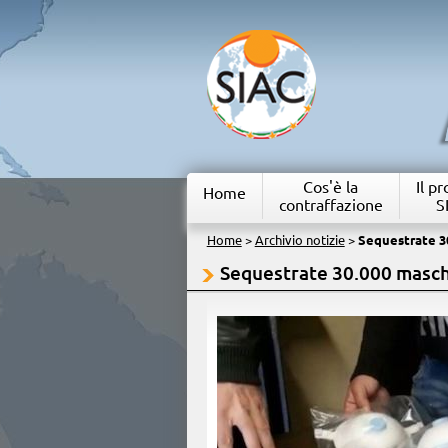
Cos'è la
Il p
Home
contraffazione
S
Home
>
Archivio notizie
>
Sequestrate 3
Sequestrate 30.000 masc