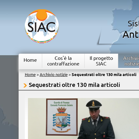
Si
Ant
Cos'è la
Il progetto
Archivi
Home
contraffazione
SIAC
notizi
Home
>
Archivio notizie
>
Sequestrati oltre 130 mila articoli
Sequestrati oltre 130 mila articoli