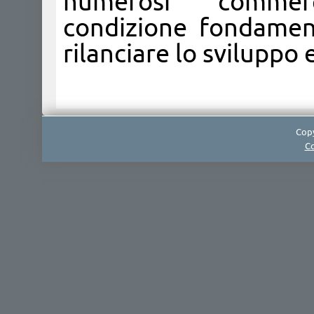
numerosi commerci
condizione fondament
rilanciare lo sviluppo e
Copy
Co