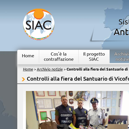
Si
Ant
Cos'è la
Il progetto
Archivi
Home
contraffazione
SIAC
notizi
Home
>
Archivio notizie
>
Controlli alla fiera del Santuario d
Controlli alla fiera del Santuario di Vicof