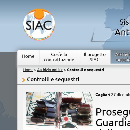
Si
Ant
Cos'è la
Il progetto
Archivi
Home
contraffazione
SIAC
notizi
Home
>
Archivio notizie
>
Controlli e sequestri
Controlli e sequestri
Cagliari
27 dicemb
​Proseg
Guardia