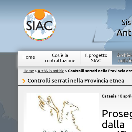
Si
Ant
Cos'è la
Il progetto
Archivi
Home
contraffazione
SIAC
notizi
Home
>
Archivio notizie
>
Controlli serrati nella Provincia et
Controlli serrati nella Provincia etnea
Catania
10 apri
​Prose
dalla