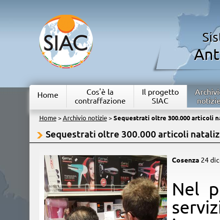
Si
Ant
Cos'è la
Il progetto
Archivi
Home
contraffazione
SIAC
notizi
Home
>
Archivio notizie
>
Sequestrati oltre 300.000 articoli n
Sequestrati oltre 300.000 articoli nataliz
Cosenza
24 di
​Nel 
serviz