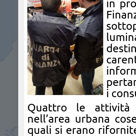
in pro
Finan
sotto
lumina
desti
care
infor
perta
i con
Quattro le attività
nell’area urbana cose
quali si erano rifornit