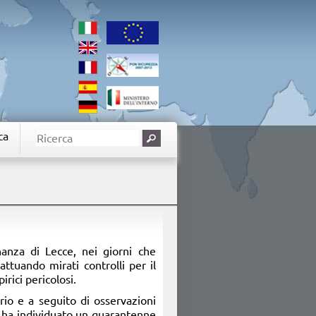
ca
nanza di Lecce, nei giorni che
ttuando mirati controlli per il
irici pericolosi.
orio e a seguito di osservazioni
o ha individuato un quarantenne