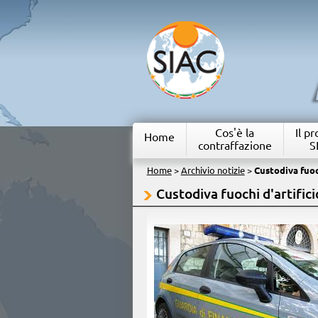
Cos'è la
Il p
Home
contraffazione
S
Home
>
Archivio notizie
>
Custodiva fuoc
Custodiva fuochi d'artifici