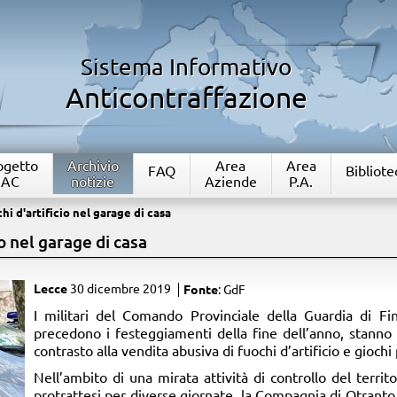
Sistema Informativo
Anticontraffazione
rogetto
Archivio
Area
Area
FAQ
Bibliote
IAC
notizie
Aziende
P.A.
hi d'artificio nel garage di casa
o nel garage di casa
Lecce
30 dicembre 2019
Fonte
: GdF
​I militari del Comando Provinciale della Guardia di Fi
precedono i festeggiamenti della fine dell’anno, stanno a
contrasto alla vendita abusiva di fuochi d’artificio e giochi p
Nell’ambito di una mirata attività di controllo del territ
protrattesi per diverse giornate, la Compagnia di Otrant