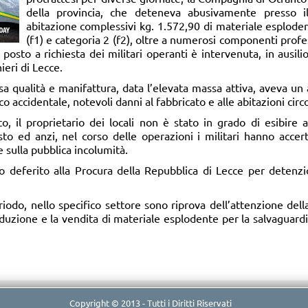
della provincia, che deteneva abusivamente presso i
abitazione complessivi kg. 1.572,90 di materiale esploden
(f1) e categoria 2 (f2), oltre a numerosi componenti prof
 posto a richiesta dei militari operanti è intervenuta, in ausilio,
eri di Lecce.
rsa qualità e manifattura, data l’elevata massa attiva, aveva un
o accidentale, notevoli danni al fabbricato e alle abitazioni circo
o, il proprietario dei locali non è stato in grado di esibir
quisto ed anzi, nel corso delle operazioni i militari hanno acce
e sulla pubblica incolumità.
ato deferito alla Procura della Repubblica di Lecce per detenz
eriodo, nello specifico settore sono riprova dell’attenzione dell
uzione e la vendita di materiale esplodente per la salvaguardia
Copyright © 2013 - Tutti i Diritti Riservati