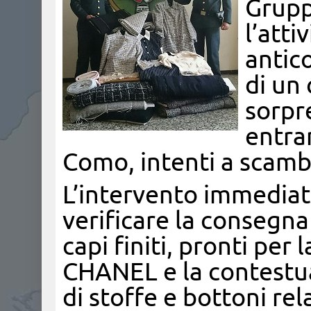
Grupp
l’atti
antic
di un
sorpr
entram
Como, intenti a scambi
L’intervento immediat
verificare la consegna
capi finiti, pronti per
CHANEL e la contestu
di stoffe e bottoni rel