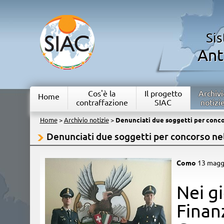
Si
Ant
Cos'è la
Il progetto
Archivi
Home
contraffazione
SIAC
notizi
Home
>
Archivio notizie
>
Denunciati due soggetti per conco
Denunciati due soggetti per concorso ne
Como
13 magg
Nei gi
Finan