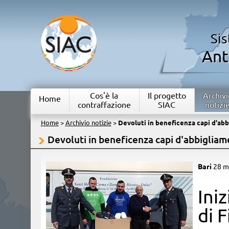
Si
Ant
Cos'è la
Il progetto
Archivi
Home
contraffazione
SIAC
notizi
Home
>
Archivio notizie
>
Devoluti in beneficenza capi d'ab
Devoluti in beneficenza capi d'abbiglia
Bari
28 m
​Ini
di F