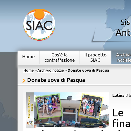
Si
Ant
Cos'è la
Il progetto
Archivi
Home
contraffazione
SIAC
notizi
Home
>
Archivio notizie
>
Donate uova di Pasqua
Donate uova di Pasqua
Latina
8 l
​Le
fin