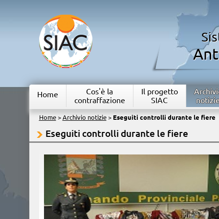
Si
Ant
Cos'è la
Il progetto
Archivi
Home
contraffazione
SIAC
notizi
Home
>
Archivio notizie
>
Eseguiti controlli durante le fiere
Eseguiti controlli durante le fiere