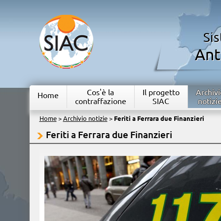
Si
Ant
Cos'è la
Il progetto
Archivi
Home
contraffazione
SIAC
notizi
Home
>
Archivio notizie
>
Feriti a Ferrara due Finanzieri
Feriti a Ferrara due Finanzieri