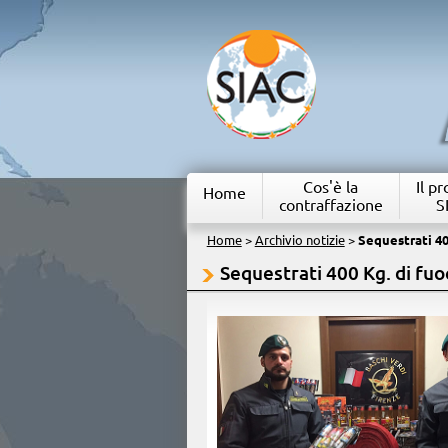
Cos'è la
Il p
Home
contraffazione
S
Home
>
Archivio notizie
>
Sequestrati 400
Sequestrati 400 Kg. di fuoch