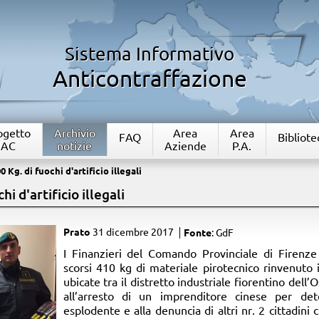
Sistema Informativo
Anticontraffazione
rogetto
Archivio
Area
Area
FAQ
Bibliote
IAC
notizie
Aziende
P.A.
 Kg. di fuochi d'artificio illegali
i d'artificio illegali
Prato
31 dicembre 2017
Fonte
: GdF
​I Finanzieri del Comando Provinciale di Firenz
scorsi 410 kg di materiale pirotecnico rinvenuto i
ubicate tra il distretto industriale fiorentino de
all’arresto di un imprenditore cinese per det
esplodente e alla denuncia di altri nr. 2 cittadini