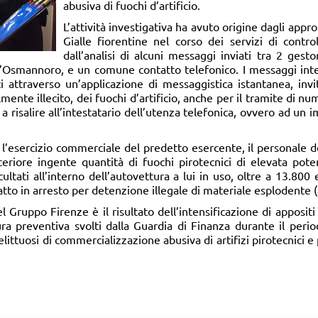
abusiva di fuochi d’artificio.
L’attività investigativa ha avuto origine dagli app
Gialle fiorentine nel corso dei servizi di contr
dall’analisi di alcuni messaggi inviati tra 2 gesto
l’Osmannoro, e un comune contatto telefonico. I messaggi inter
ati attraverso un’applicazione di messaggistica istantanea, invi
mente illecito, dei fuochi d’artificio, anche per il tramite di 
i a risalire all’intestatario dell’utenza telefonica, ovvero ad un 
l’esercizio commerciale del predetto esercente, il personale 
riore ingente quantità di fuochi pirotecnici di elevata potenzi
ltati all’interno dell’autovettura a lui in uso, oltre a 13.800 eur
atto in arresto per detenzione illegale di materiale esplodente (a
 Gruppo Firenze è il risultato dell’intensificazione di appositi
tura preventiva svolti dalla Guardia di Finanza durante il perio
littuosi di commercializzazione abusiva di artifizi pirotecnici e 