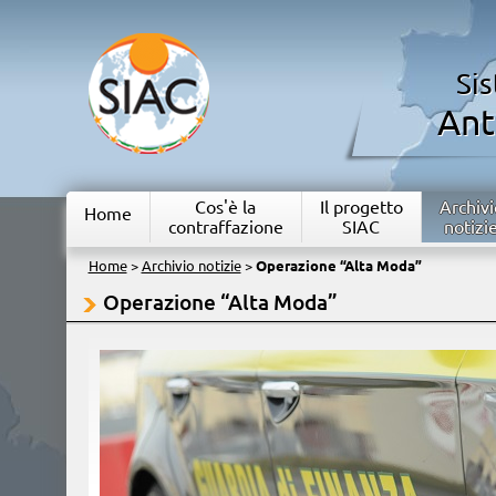
Si
Ant
Cos'è la
Il progetto
Archivi
Home
contraffazione
SIAC
notizi
Home
>
Archivio notizie
>
Operazione “Alta Moda”
Operazione “Alta Moda”