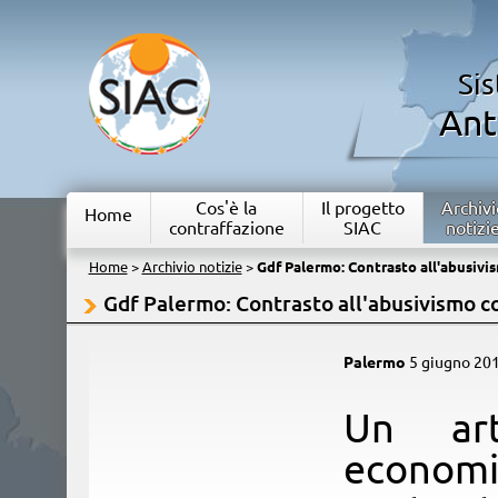
Si
Ant
Cos'è la
Il progetto
Archivi
Home
contraffazione
SIAC
notizi
Home
>
Archivio notizie
>
Gdf Palermo: Contrasto all'abusiv
Gdf Palermo: Contrasto all'abusivismo 
Palermo
5 giugno 20
​Un ar
economi