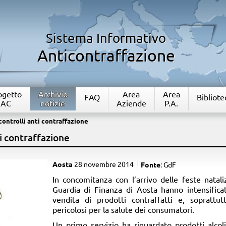
Sistema Informativo
Anticontraffazione
rogetto
Archivio
Area
Area
FAQ
Bibliote
IAC
notizie
Aziende
P.A.
 controlli anti contraffazione
ti contraffazione
Aosta
28 novembre 2014
Fonte
: GdF
​In concomitanza con l’arrivo delle feste natal
Guardia di Finanza di Aosta hanno intensificat
vendita di prodotti contraffatti e, soprattut
pericolosi per la salute dei consumatori.
Un primo servizio ha riguardato prodotti alcoli