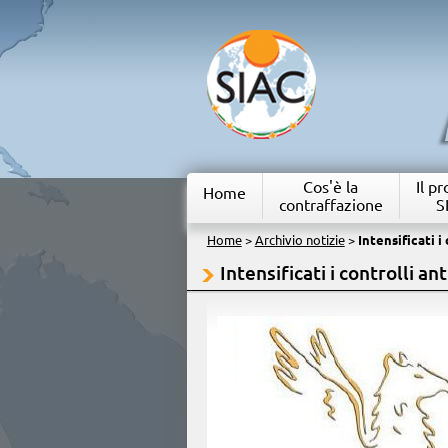
Cos'è la
Il p
Home
contraffazione
S
Home
>
Archivio notizie
>
Intensificati i
Intensificati i controlli an