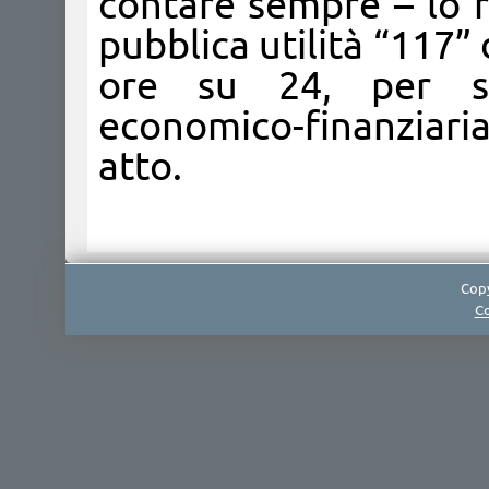
contare sempre – lo 
pubblica utilità “117” 
ore su 24, per seg
economico-finanziaria
atto.
Copy
Co