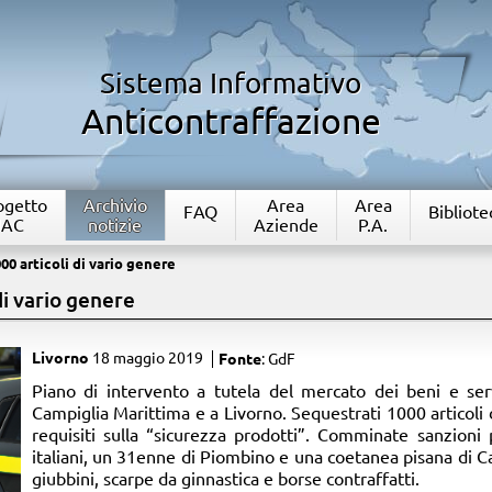
Sistema Informativo
Anticontraffazione
rogetto
Archivio
Area
Area
FAQ
Bibliote
IAC
notizie
Aziende
P.A.
00 articoli di vario genere
di vario genere
Livorno
18 maggio 2019
Fonte
: GdF
​Piano di intervento a tutela del mercato dei beni e serv
Campiglia Marittima e a Livorno. Sequestrati 1000 articoli 
requisiti sulla “sicurezza prodotti”. Comminate sanzion
italiani, un 31enne di Piombino e una coetanea pisana di C
giubbini, scarpe da ginnastica e borse contraffatti.