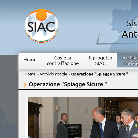
Si
Ant
Cos'è la
Il progetto
Archivi
Home
contraffazione
SIAC
notizi
Home
>
Archivio notizie
>
Operazione "Spiagge Sicure "
Operazione "Spiagge Sicure "