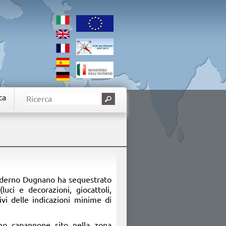
ca
Paderno Dugnano ha sequestrato
luci e decorazioni, giocattoli,
rivi delle indicazioni minime di
imo capannone sito nella zona