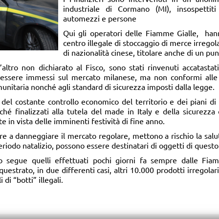
industriale di Cormano (MI), insospettit
automezzi e persone
Qui gli operatori delle Fiamme Gialle, ha
centro illegale di stoccaggio di merce irregol
di nazionalità cinese, titolare anche di un pu
’altro non dichiarato al Fisco, sono stati rinvenuti accatastat
er essere immessi sul mercato milanese, ma non conformi alle
nitaria nonché agli standard di sicurezza imposti dalla legge.
 del costante controllo economico del territorio e dei piani di
é finalizzati alla tutela del made in Italy e della sicurezza 
 in vista delle imminenti festività di fine anno.
oltre a danneggiare il mercato regolare, mettono a rischio la salu
riodo natalizio, possono essere destinatari di oggetti di questo
 segue quelli effettuati pochi giorni fa sempre dalle Fiamm
estrato, in due differenti casi, altri 10.000 prodotti irregola
di “botti” illegali.