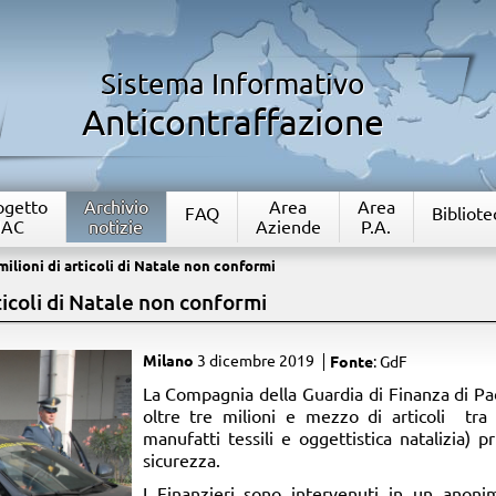
Sistema Informativo
Anticontraffazione
rogetto
Archivio
Area
Area
FAQ
Bibliote
IAC
notizie
Aziende
P.A.
milioni di articoli di Natale non conformi
ticoli di Natale non conformi
Milano
3 dicembre 2019
Fonte
: GdF
​La Compagnia della Guardia di Finanza di 
oltre tre milioni e mezzo di articoli tra (
manufatti tessili e oggettistica natalizia) p
sicurezza.
I Finanzieri sono intervenuti in un anon