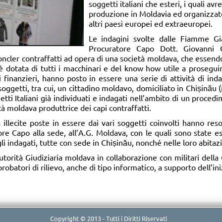
soggetti italiani che esteri, i quali av
produzione in Moldavia ed organizzato l
altri paesi europei ed extraeuropei.
Le indagini svolte dalle Fiamme Gi
Procuratore Capo Dott. Giovanni 
oncler contraffatti ad opera di una società moldava, che essend
 è dotata di tutti i macchinari e del know how utile a prosegui
i finanzieri, hanno posto in essere una serie di attività di inda
soggetti, tra cui, un cittadino moldavo, domiciliato in Chișinău 
getti Italiani già individuati e indagati nell’ambito di un proce
tà moldava produttrice dei capi contraffatti.
à illecite poste in essere dai vari soggetti coinvolti hanno reso
ore Capo alla sede, all’A.G. Moldava, con le quali sono state 
li indagati, tutte con sede in Chișinău, nonché nelle loro abitazi
Autorità Giudiziaria moldava in collaborazione con militari del
obatori di rilievo, anche di tipo informatico, a supporto dell’ini
Copyright © 2013 - Tutti i Diritti Riservati