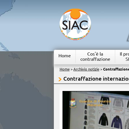
Cos'è la
Il p
Home
contraffazione
S
Home
>
Archivio notizie
>
Contraffazion
Contraffazione internazio