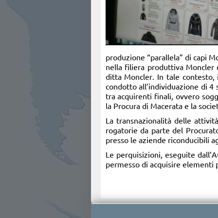
produzione “parallela” di capi M
nella filiera produttiva Moncler
ditta Moncler. In tale contesto, 
condotto all’individuazione di 4 
tra acquirenti finali, ovvero sog
la Procura di Macerata e la socie
La transnazionalità delle attivit
rogatorie da parte del Procurat
presso le aziende riconducibili ag
Le perquisizioni, eseguite dall’
permesso di acquisire elementi pr