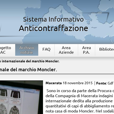
Sistema Informativo
Anticontraffazione
rogetto
Archivio
Area
Area
FAQ
Bibliote
IAC
notizie
Aziende
P.A.
e internazionale del marchio Moncler.
nale del marchio Moncler.
Macerata
18 novembre 2015
Fonte
: Gdf
Sono in corso da parte della Procura 
della Compagnia di Macerata indagini
internazionale dedita alla produzione 
quantitativi di capi di abbigliamento r
nota casa di moda Moncler. Nel sodalizi