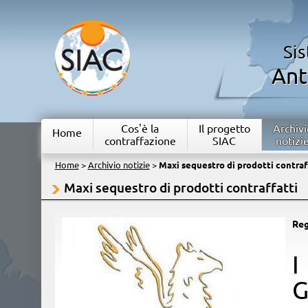
Si
Ant
Cos'è la
Il progetto
Archivi
Home
contraffazione
SIAC
notizi
Home
>
Archivio notizie
>
Maxi sequestro di prodotti contraf
Maxi sequestro di prodotti contraffatti
Reg
​
G