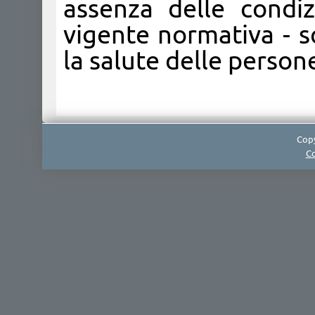
assenza delle condiz
vigente normativa - 
la salute delle person
Copy
Co