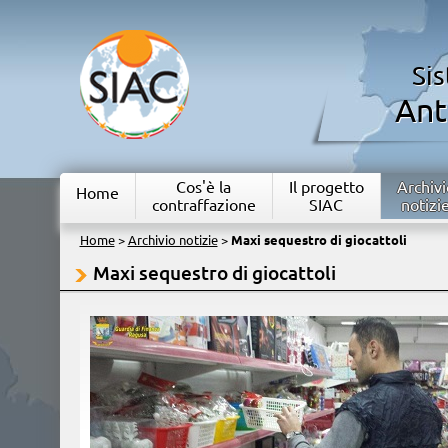
Si
Ant
Cos'è la
Il progetto
Archivi
Home
contraffazione
SIAC
notizi
Home
>
Archivio notizie
>
Maxi sequestro di giocattoli
Maxi sequestro di giocattoli