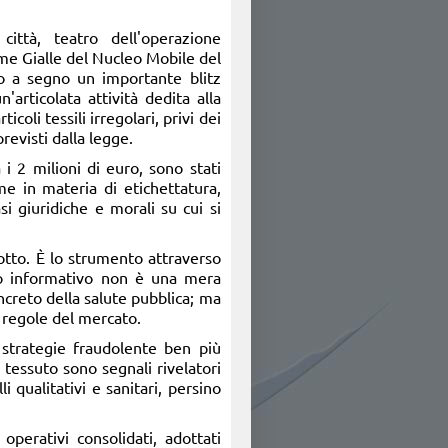
città, teatro dell'operazione
e Gialle del Nucleo Mobile del
 a segno un importante blitz
n'articolata attività dedita alla
ticoli tessili irregolari, privi dei
revisti dalla legge.
i 2 milioni di euro, sono stati
e in materia di etichettatura,
si giuridiche e morali su cui si
dotto. È lo strumento attraverso
ligo informativo non è una mera
ncreto della salute pubblica; ma
e regole del mercato.
 strategie fraudolente ben più
 tessuto sono segnali rivelatori
 qualitativi e sanitari, persino
operativi consolidati, adottati