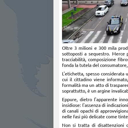
Oltre 3 milioni e 300 mila prodo
sottoposti a sequestro. Merce p
tracciabilità, composizione fibro
fonda la tutela del consumatore, 
L'etichetta, spesso considerata u
cui il cittadino viene informat
formalità ma un atto di traspare
soprattutto, è un argine invalicab
Eppure, dietro l'apparente inn
insidiose: l'assenza di indicazio
di canali opachi di approvvigiona
nelle fasi più delicate come tint
Non si tratta di disattenzioni o