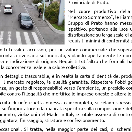
Provinciale di Prato.
Nel cuore produttivo della 
“Mercato Sommerso", le Fiamm
Gruppo di Prato hanno messo
ispettivo, portando alla luce u
distribuzione su larga scala di ar
requisiti minimi di conformità p
tti tessili e accessori, per un valore commerciale che supera 
ronta a riversarsi sul mercato, violando apertamente le norm
sa e indicazione di origine. Requisiti tutt'altro che formali: ba
la concorrenza leale e la salute collettiva.
n dettaglio trascurabile, è in realtà la carta d'identità del pro
o, il mercato regolato, la qualità garantita. Rispettare l'obb
nza, un gesto di responsabilità verso l'ambiente, un presidio co
ile contro l'illegalità che mortifica le imprese oneste e altera l
ocuità di un'etichetta omessa o incompleta, si celano spesso
ni sull'importatore o la mancata specifica sulla composizione del
mento, violazioni del Made in Italy e totale assenza di controlli
eggiatura, finissaggio, stiratura e confezionamento.
ccasionali. Si tratta, nella maggior parte dei casi, di schemi 