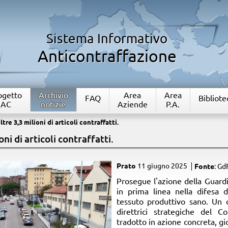
Sistema Informativo
Anticontraffazione
rogetto
Archivio
Area
Area
FAQ
Bibliote
IAC
notizie
Aziende
P.A.
tre 3,3 milioni di articoli contraffatti.
ni di articoli contraffatti.
Prato
11 giugno 2025
Fonte
: Gd
​Prosegue l'azione della Guardi
in prima linea nella difesa 
tessuto produttivo sano. Un 
direttrici strategiche del
tradotto in azione concreta, 