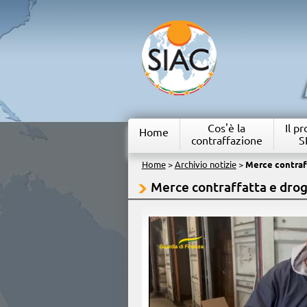
Cos'è la
Il p
Home
contraffazione
S
Home
>
Archivio notizie
>
Merce contraff
Merce contraffatta e drog