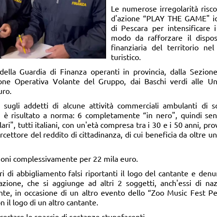
Le numerose irregolarità risco
d'azione “PLAY THE GAME" id
di Pescara per intensificare i
modo da rafforzare il dispos
finanziaria del territorio n
turistico.
 della Guardia di Finanza operanti in provincia, dalla Sezion
one Operativa Volante del Gruppo, dai Baschi verdi alle Unit
uro.
e sugli addetti di alcune attività commerciali ambulanti di 
 è risultato a norma: 6 completamente “in nero", quindi sen
ari", tutti italiani, con un'età compresa tra i 30 e i 50 anni, pro
cettore del reddito di cittadinanza, di cui beneficia da oltre un
zioni complessivamente per 22 mila euro.
ri di abbigliamento falsi riportanti il logo del cantante e denun
azione, che si aggiunge ad altri 2 soggetti, anch'essi di nazio
te, in occasione di un altro evento dello “Zoo Music Fest Pe
 il logo di un altro cantante.