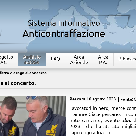
Sistema Informativo
Anticontraffazione
rogetto
Archivio
Area
Area
FAQ
Bibliote
IAC
notizie
Aziende
P.A.
atta e droga al concerto.
a al concerto.
Pescara
10 agosto 2023
Fonte
: 
Lavoratori in nero, merce cont
Fiamme Gialle pescaresi in con
noto cantante, evento
clou
d
2023", che ha attirato migliai
capoluogo adriatico.