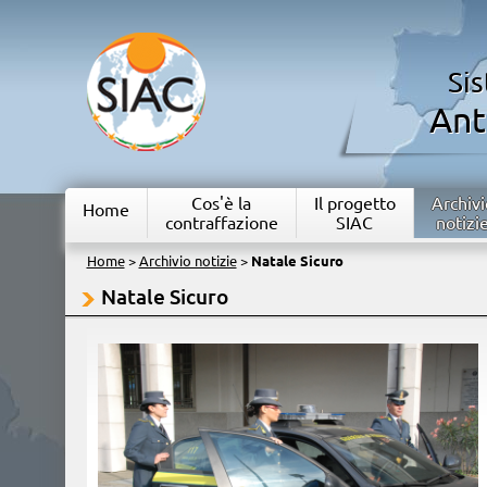
Si
Ant
Cos'è la
Il progetto
Archivi
Home
contraffazione
SIAC
notizi
Home
>
Archivio notizie
>
Natale Sicuro
Natale Sicuro