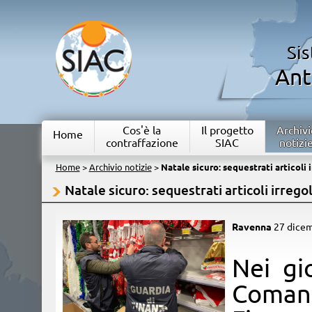
Si
Ant
Cos'è la
Il progetto
Archivi
Home
contraffazione
SIAC
notizi
Home
>
Archivio notizie
>
Natale sicuro: sequestrati articoli i
Natale sicuro: sequestrati articoli irregol
Ravenna
27 dice
​Nei g
Comand