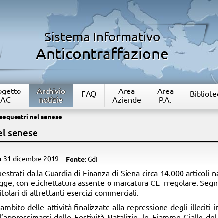
Sistema Informativo
Anticontraffazione
rogetto
Archivio
Area
Area
FAQ
Bibliote
IAC
notizie
Aziende
P.A.
 sequestri nel senese
el senese
a
31 dicembre 2019
Fonte
: GdF
uestrati dalla Guardia di Finanza di Siena circa 14.000 articoli 
egge, con etichettatura assente o marcatura CE irregolare. Seg
titolari di altrettanti esercizi commerciali.
’ambito delle attività finalizzate alla repressione degli illeciti 
l’approssimarsi delle Festività Natalizie, le Fiamme Gialle d