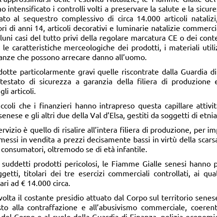
o intensificato i controlli volti a preservare la salute e la sic
ato al sequestro complessivo di circa 14.000 articoli natalizi,
ri di anni 14, articoli decorativi e luminarie natalizie commercia
aluni casi del tutto privi della regolare marcatura CE o dei con
a le caratteristiche merceologiche dei prodotti, i materiali util
anze che possono arrecare danno all’uomo.
otte particolarmente gravi quelle riscontrate dalla Guardia di
estato di sicurezza a garanzia della filiera di produzione e 
li articoli.
ccoli che i finanzieri hanno intrapreso questa capillare attivi
ese e gli altri due della Val d’Elsa, gestiti da soggetti di etnia
servizio è quello di risalire all’intera filiera di produzione, per
essi in vendita a prezzi decisamente bassi in virtù della scarsa 
 consumatori, oltremodo se di età infantile.
 suddetti prodotti pericolosi, le Fiamme Gialle senesi hanno p
ti, titolari dei tre esercizi commerciali controllati, ai qua
ri ad € 14.000 circa.
volta il costante presidio attuato dal Corpo sul territorio senes
asto alla contraffazione e all’abusivismo commerciale, coeren