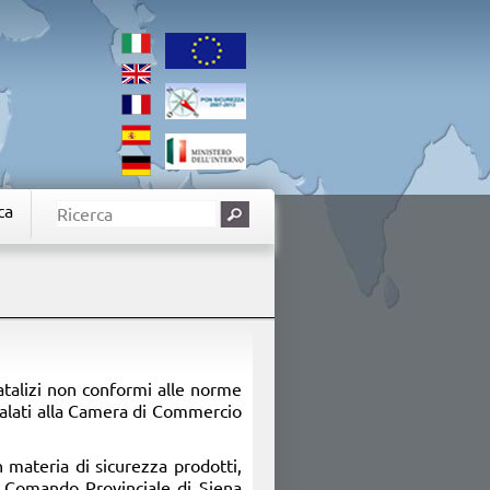
ca
natalizi non conformi alle norme
nalati alla Camera di Commercio
in materia di sicurezza prodotti,
el Comando Provinciale di Siena