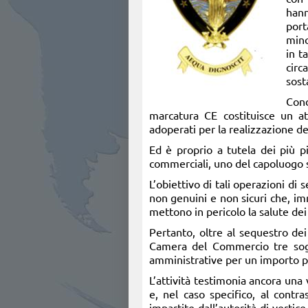
hann
port
mino
in t
circ
sost
Cond
marcatura CE costituisce un att
adoperati per la realizzazione deg
Ed è proprio a tutela dei più pi
commerciali, uno del capoluogo sen
L’obiettivo di tali operazioni di 
non genuini e non sicuri che, imm
mettono in pericolo la salute dei
Pertanto, oltre al sequestro dei
Camera del Commercio tre sogget
amministrative per un importo pa
L’attività testimonia ancora una 
e, nel caso specifico, al contr