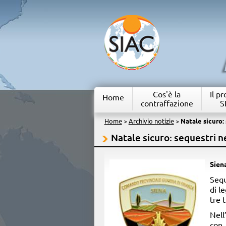
Cos'è la
Il p
Home
contraffazione
S
Home
>
Archivio notizie
>
Natale sicuro:
Natale sicuro: sequestri n
Sien
​Seq
di l
tre 
Nell
con 