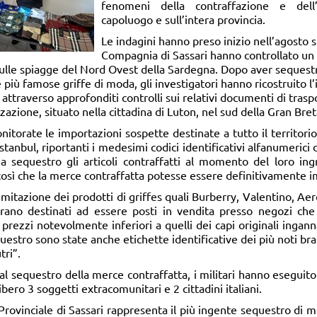
fenomeni della contraffazione e dell
capoluogo e sull’intera provincia.
Le indagini hanno preso inizio nell’agosto s
Compagnia di Sassari hanno controllato un 
ti sulle spiagge del Nord Ovest della Sardegna. Dopo aver sequestr
e più famose griffe di moda, gli investigatori hanno ricostruito l’i
ttraverso approfonditi controlli sui relativi documenti di traspor
zzazione, situato nella cittadina di Luton, nel sud della Gran Bre
torate le importazioni sospette destinate a tutto il territorio
tanbul, riportanti i medesimi codici identificativi alfanumerici 
 a sequestro gli articoli contraffatti al momento del loro ingr
osì che la merce contraffatta potesse essere definitivamente 
, imitazione dei prodotti di griffes quali Burberry, Valentino, Ae
erano destinati ad essere posti in vendita presso negozi che
prezzi notevolmente inferiori a quelli dei capi originali ingan
equestro sono state anche etichette identificative dei più noti b
tri”.
e al sequestro della merce contraffatta, i militari hanno eseguit
ibero 3 soggetti extracomunitari e 2 cittadini italiani.
rovinciale di Sassari rappresenta il più ingente sequestro di 