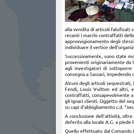
alla vendita di articoli falsifica
recanti i marchi contraffatti dell
approvvigionamento degli stessi a
individuare il vertice dell’organi
Successivamente, sono state moni
provenienti originariamente da Is
agli investigatori di sottoporre
consegna a Sassari, impedendo c
Alcuni degli articoli sequestrati
Fendi, Louis Vuitton ed altri, 
contraffatti, consapevolmente a 
gli ignari clienti. Oggetto del s
su capi d’abbigliamento c.d. “neu
A conclusione dell’attività, oltr
deferito alla locale A.G. a piede l
Quello effettuato dal Comando P