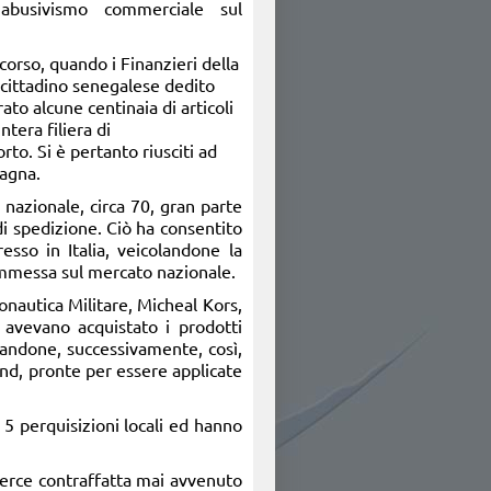
’abusivismo commerciale sul
corso, quando i Finanzieri della
cittadino senegalese dedito
ato alcune centinaia di articoli
ntera filiera di
to. Si è pertanto riusciti ad
tagna.
 nazionale, circa 70, gran parte
di spedizione. Ciò ha consentito
esso in Italia, veicolandone la
immessa sul mercato nazionale.
ronautica Militare, Micheal Kors,
 avevano acquistato i prodotti
nandone, successivamente, così,
rand, pronte per essere applicate
o 5 perquisizioni locali ed hanno
merce contraffatta mai avvenuto