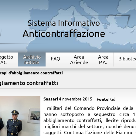
Sistema Informativo
Anticontraffazione
rogetto
Archivio
Area
Area
FAQ
Bibliote
IAC
notizie
Aziende
P.A.
 capi d'abbigliamento contraffatti
gliamento contraffatti
Sassari
4 novembre 2015
Fonte
: GdF
​I militari del Comando Provinciale della
hanno sottoposto a sequestro circa 1
abbigliamento contraffatti, illecite ripro
migliori marchi del settore, nonché denunc
soggetti. Continua l’azione delle Fiamme G