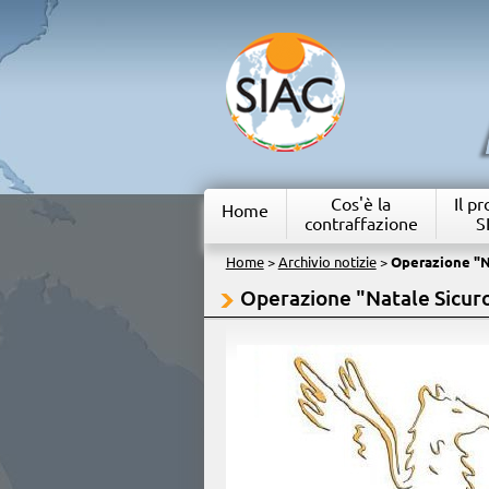
Cos'è la
Il p
Home
contraffazione
S
Home
>
Archivio notizie
>
Operazione "N
Operazione "Natale Sicur