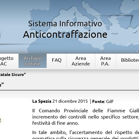
Sistema Informativo
Anticontraffazione
rogetto
Archivio
Area
Area
FAQ
Bibliote
IAC
notizie
Aziende
P.A.
atale Sicuro"
o"
La Spezia
21 dicembre 2015
Fonte
: GdF
​Il Comando Provinciale delle Fiamme Gia
incremento dei controlli nello specifico settore
festività di fine anno.
In tale ambito, l’accertamento del rispetto de
normativa sulla sicurezza generale dei prodotti,