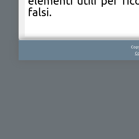
elementi utili per ric
falsi.
Copy
Co