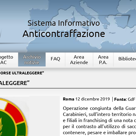
Sistema Informativo
Anticontraffazione
rogetto
Archivio
Area
Area
FAQ
Bibliote
IAC
notizie
Aziende
P.A.
“BORSE ULTRALEGGERE”
RALEGGERE”
Roma
12 dicembre 2019
Fonte
: GdF
Operazione congiunta della Guar
Carabinieri, sull’intero territorio 
e filiali in franchising di una nota 
per il contrasto all’utilizzo di sa
contenere, pesare e imballare pro