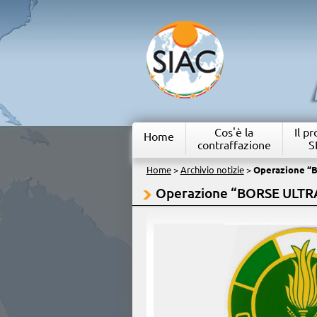
Cos'è la
Il p
Home
contraffazione
S
Home
>
Archivio notizie
>
Operazione 
Operazione “BORSE ULT