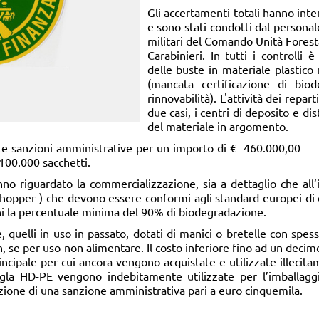
Gli accertamenti totali hanno int
e sono stati condotti dal personal
militari del Comando Unità Forest
Carabinieri. In tutti i controlli 
delle buste in materiale plastico
(mancata certificazione di biod
rinnovabilità). L'attività dei repar
due casi, i centri di deposito e di
del materiale in argomento.
e sanzioni amministrative per un importo di € 460.000,00 e
.100.000 sacchetti.
nno riguardato la commercializzazione, sia a dettaglio che al
 shopper ) che devono essere conformi agli standard europei di
i la percentuale minima del 90% di biodegradazione.
, quelli in uso in passato, dotati di manici o bretelle con spes
, se per uso non alimentare. Il costo inferiore fino ad un deci
incipale per cui ancora vengono acquistate e utilizzate illecita
sigla HD-PE vengono indebitamente utilizzate per l’imballaggi
azione di una sanzione amministrativa pari a euro cinquemila.