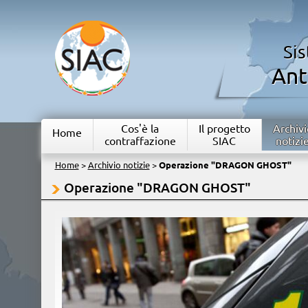
Si
Ant
Cos'è la
Il progetto
Archivi
Home
contraffazione
SIAC
notizi
Home
>
Archivio notizie
>
Operazione "DRAGON GHOST"
Operazione "DRAGON GHOST"