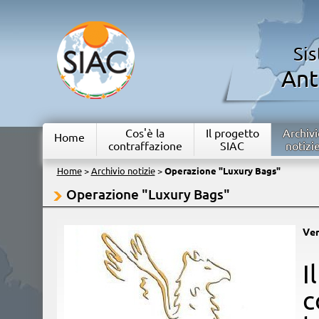
Si
Ant
Cos'è la
Il progetto
Archivi
Home
contraffazione
SIAC
notizi
Home
>
Archivio notizie
>
Operazione "Luxury Bags"
Operazione "Luxury Bags"
Ven
​
c