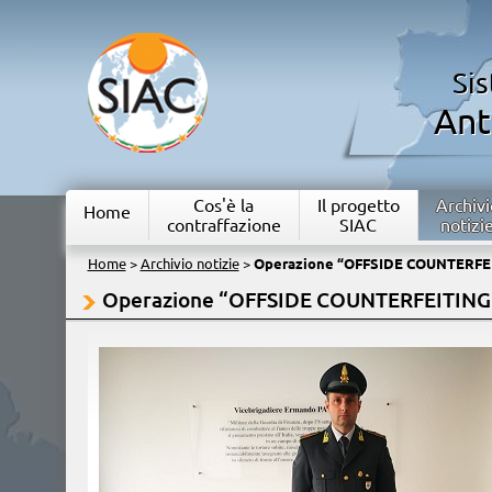
Si
Ant
Cos'è la
Il progetto
Archivi
Home
contraffazione
SIAC
notizi
Home
>
Archivio notizie
>
Operazione “OFFSIDE COUNTERFEI
Operazione “OFFSIDE COUNTERFEITING