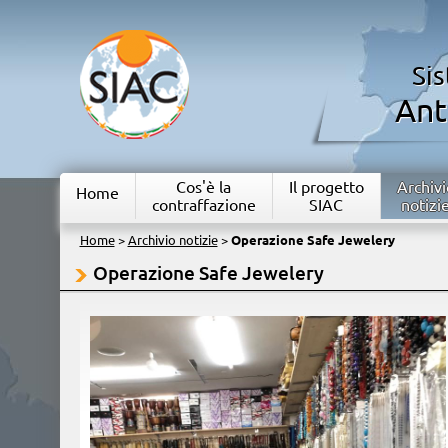
Si
Ant
Cos'è la
Il progetto
Archivi
Home
contraffazione
SIAC
notizi
Home
>
Archivio notizie
>
Operazione Safe Jewelery
Operazione Safe Jewelery