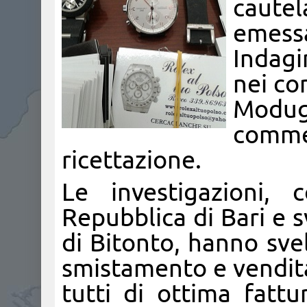
caute
emessa
Indagin
nei con
Modug
commer
ricettazione.
Le investigazioni, 
Repubblica di Bari e s
di Bitonto, hanno svel
smistamento e vendita 
tutti di ottima fattu