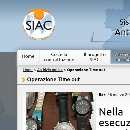
Si
Ant
Cos'è la
Il progetto
Archivi
Home
contraffazione
SIAC
notizi
Home
>
Archivio notizie
>
Operazione Time out
Operazione Time out
Bari
26 marzo 2
​Nella
esecuz