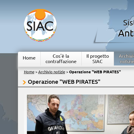
Si
Ant
Cos'è la
Il progetto
Archivi
Home
contraffazione
SIAC
notizi
Home
>
Archivio notizie
>
Operazione "WEB PIRATES"
Operazione "WEB PIRATES"