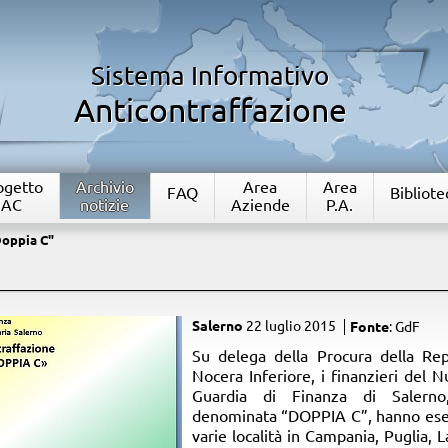
Sistema Informativo
Anticontraffazione
rogetto
Archivio
Area
Area
FAQ
Bibliote
IAC
notizie
Aziende
P.A.
oppia C"
Salerno
22 luglio 2015
Fonte
: GdF
​Su delega della Procura della Rep
Nocera Inferiore, i finanzieri del Nu
Guardia di Finanza di Salerno,
denominata “DOPPIA C”, hanno esegu
varie località in Campania, Puglia, 