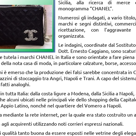
Sicilia, alla ricerca di merce
monogramma “CHANEL”.
Numerosi gli indagati, a vario titolo,
marchi e segni distintivi, commerci
ricettazione, con l’aggravante 
organizzata.
Le indagini, coordinate dal Sostitut
Dott. Ernesto Caggiano, sono scatur
e tutela i marchi CHANEL in Italia e sono orientate a fare piena l
 della nota casa di moda, in particolare calzature, borse, accessor
oni è emerso che la produzione dei falsi sarebbe concentrata in 
azzini di stoccaggio tra Angri, Napoli e Trani. A capo del sistem
 fatti analoghi.
n tutta Italia: dalla costa ligure a Modena, dalla Sicilia a Napoli, 
e alcuni ubicati nelle principali vie dello shopping della Capitale,
 Appio Latino, nonché nel quartiere del Vomero a Napoli.
ediante la rete internet, per la quale era stato costruito un 
gli acquirenti utilizzando noti corrieri espressi nazionali.
di qualità tanto buona da essere esposti nelle vetrine degli elega