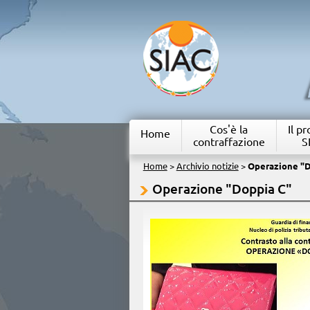
Cos'è la
Il p
Home
contraffazione
S
Home
>
Archivio notizie
>
Operazione "D
Operazione "Doppia C"