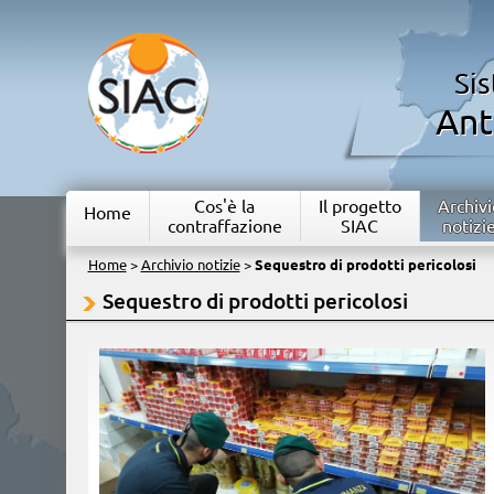
Si
Ant
Cos'è la
Il progetto
Archivi
Home
contraffazione
SIAC
notizi
Home
>
Archivio notizie
>
Sequestro di prodotti pericolosi
Sequestro di prodotti pericolosi