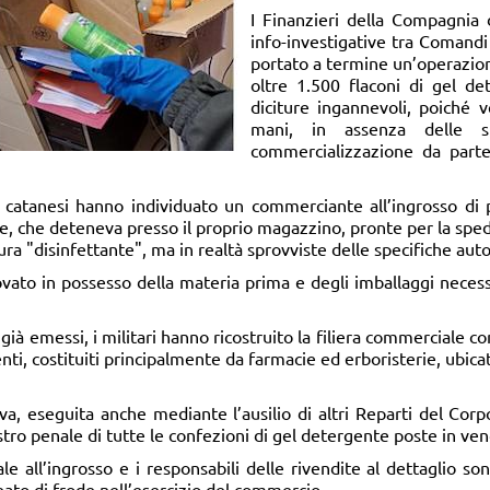
I Finanzieri della Compagnia d
info-investigative tra Comand
portato a termine un’operazion
oltre 1.500 flaconi di gel de
diciture ingannevoli, poiché 
mani, in assenza delle spe
commercializzazione da parte
 catanesi hanno individuato un commerciante all’ingrosso di pr
e, che deteneva presso il proprio magazzino, pronte per la spe
ura "disinfettante", ma in realtà sprovviste delle specifiche auto
rovato in possesso della materia prima e degli imballaggi neces
ià emessi, i militari hanno ricostruito la filiera commerciale com
enti, costituiti principalmente da farmacie ed erboristerie, ubicati
tiva, eseguita anche mediante l’ausilio di altri Reparti del Cor
ro penale di tutte le confezioni di gel detergente poste in ven
ale all’ingrosso e i responsabili delle rivendite al dettaglio son