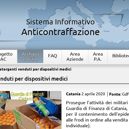
Sistema Informativo
Anticontraffazione
rogetto
Archivio
Area
Area
FAQ
Bibliote
IAC
notizie
Aziende
P.A.
etergenti venduti per dispositivi medici
nduti per dispositivi medici
Catania
2 aprile 2020
Fonte
: Gd
Prosegue l’attività dei milita
Guardia di Finanza di Catania,
per il contenimento dell’epid
alle frodi in ordine alla vendita
individuale).