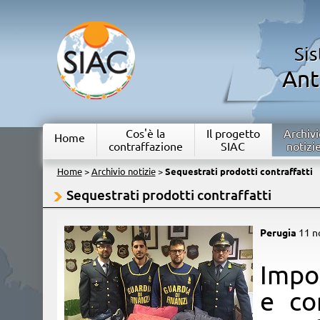
Si
Ant
Cos'è la
Il progetto
Archivi
Home
contraffazione
SIAC
notizi
Home
>
Archivio notizie
>
Sequestrati prodotti contraffatti
Sequestrati prodotti contraffatti
Perugia
11 n
​Impo
e co