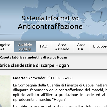
Sistema Informativo
Anticontraffazione
rogetto
Archivio
Area
Area
FAQ
Bibliote
IAC
notizie
Aziende
P.A.
Caserta fabbrica clandestina di scarpe Hogan
brica clandestina di scarpe Hogan
Caserta
13 novembre 2014
Fonte
: GdF
​La Compagnia della Guardia di Finanza di Capua, nell’amb
dilagante fenomeno della contraffazione dei marchi, h
opificio adibito all’illecita produzione in serie ed 
riproducenti il marchio “Hogan”.
La fabbrica era protetta da un apposito sistema di 