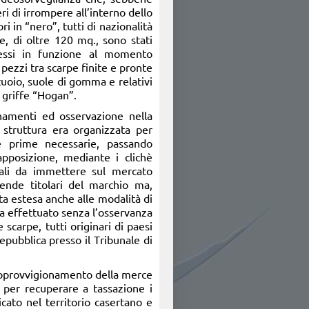
i di irrompere all’interno dello
ri in “nero”, tutti di nazionalità
le, di oltre 120 mq., sono stati
 essi in funzione al momento
 pezzi tra scarpe finite e pronte
cuoio, suole di gomma e relativi
a griffe “Hogan”.
namenti ed osservazione nella
i struttura era organizzata per
ie prime necessarie, passando
apposizione, mediante i clichè
nali da immettere sul mercato
ende titolari del marchio ma,
tata estesa anche alle modalità di
va effettuato senza l’osservanza
 scarpe, tutti originari di paesi
epubblica presso il Tribunale di
di approvvigionamento della merce
i per recuperare a tassazione i
icato nel territorio casertano e