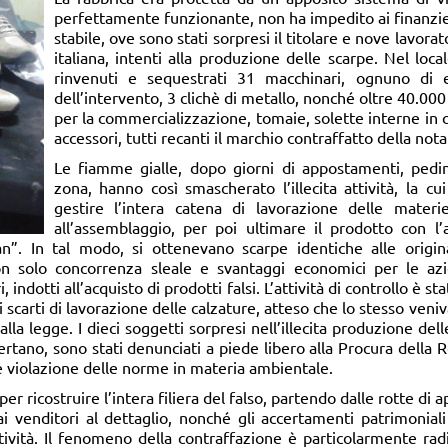
perfettamente funzionante, non ha impedito ai finanzier
stabile, ove sono stati sorpresi il titolare e nove lavorato
italiana, intenti alla produzione delle scarpe. Nel loca
rinvenuti e sequestrati 31 macchinari, ognuno di
dell’intervento, 3 clichè di metallo, nonché oltre 40.000
per la commercializzazione, tomaie, solette interne in 
accessori, tutti recanti il marchio contraffatto della not
Le fiamme gialle, dopo giorni di appostamenti, pedi
zona, hanno così smascherato l’illecita attività, la cu
gestire l’intera catena di lavorazione delle mater
all’assemblaggio, per poi ultimare il prodotto con l’
an”. In tal modo, si ottenevano scarpe identiche alle origi
on solo concorrenza sleale e svantaggi economici per le azi
 indotti all’acquisto di prodotti falsi. L’attività di controllo è s
scarti di lavorazione delle calzature, atteso che lo stesso veni
la legge. I dieci soggetti sorpresi nell’illecita produzione delle
rtano, sono stati denunciati a piede libero alla Procura della R
e violazione delle norme in materia ambientale.
 per ricostruire l’intera filiera del falso, partendo dalle rotte 
ai venditori al dettaglio, nonché gli accertamenti patrimonial
attività. Il fenomeno della contraffazione è particolarmente rad