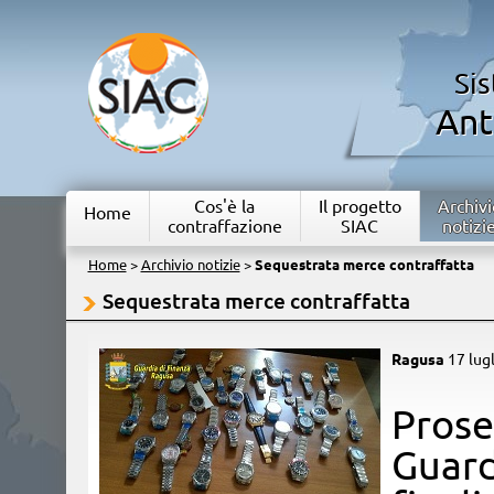
Si
Ant
Cos'è la
Il progetto
Archivi
Home
contraffazione
SIAC
notizi
Home
>
Archivio notizie
>
Sequestrata merce contraffatta
Sequestrata merce contraffatta
Ragusa
17 lug
​Pros
Guar