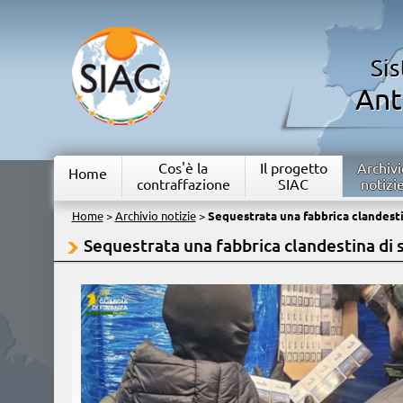
Si
Ant
Cos'è la
Il progetto
Archivi
Home
contraffazione
SIAC
notizi
Home
>
Archivio notizie
>
Sequestrata una fabbrica clandesti
Sequestrata una fabbrica clandestina di 